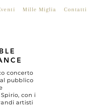
Eventi
Mille Miglia
Contatti
IBLE
ANCE
co concerto
 al pubblico
e
pirio, con i
andi artisti