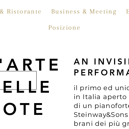
& Ristorante
Business & Meeting
Posizione
'
ARTE
AN INVIS
PERFORM
ELLE
il primo ed uni
in Italia aperto
NOTE
di un pianofort
Steinway&Sons S
brani dei più gr