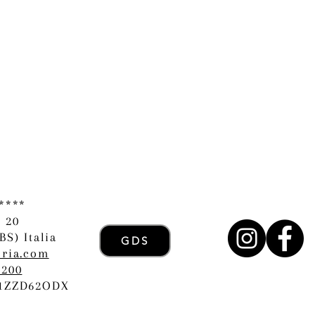
*****
, 20
BS) Italia
GDS
oria.com
7200
A1ZZD62ODX