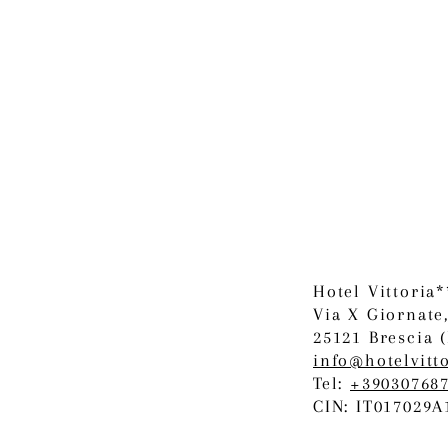
Hotel Vittoria
​Via X Giornate
25121 Brescia (
info@hotelvitt
Tel:
+39030768
CIN: IT017029